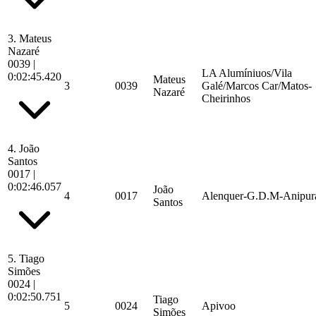
3.
Mateus
Nazaré
0039
|
LA Alumíniuos/Vila
0:02:45.420
Mateus
3
0039
Galé/Marcos Car/Matos-
Nazaré
Cheirinhos
4.
João
Santos
0017
|
0:02:46.057
João
4
0017
Alenquer-G.D.M-Anipur
Santos
5.
Tiago
Simões
0024
|
0:02:50.751
Tiago
5
0024
Apivoo
Simões