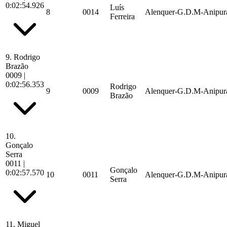
0:02:54.926
Luís
8
0014
Alenquer-G.D.M-Anipur
Ferreira
9.
Rodrigo
Brazão
0009
|
0:02:56.353
Rodrigo
9
0009
Alenquer-G.D.M-Anipur
Brazão
10.
Gonçalo
Serra
0011
|
Gonçalo
0:02:57.570
10
0011
Alenquer-G.D.M-Anipur
Serra
11.
Miguel