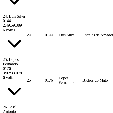
24.
Luis Silva
0144
|
2:49:59.389
|
6 voltas
24
0144
Luis Silva
Estrelas da Amado
25.
Lopes
Fernando
0176
|
3:02:33.078
|
6 voltas
Lopes
25
0176
Bichos do Mato
Fernando
26.
José
António