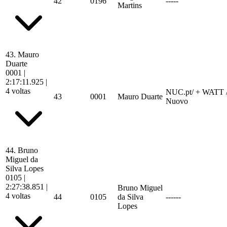
42
0196
-----
Martins
43.
Mauro
Duarte
0001
|
2:17:11.925
|
4 voltas
NUC.pt/ + WATT / 
43
0001
Mauro Duarte
Nuovo
44.
Bruno
Miguel da
Silva Lopes
0105
|
2:27:38.851
|
Bruno Miguel
4 voltas
44
0105
da Silva
------
Lopes