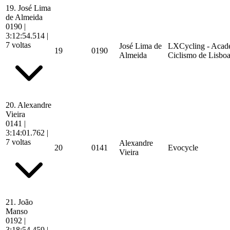
19.
José Lima
de Almeida
0190
|
3:12:54.514
|
7 voltas
José Lima de
LXCycling - Acad
19
0190
Almeida
Ciclismo de Lisbo
20.
Alexandre
Vieira
0141
|
3:14:01.762
|
7 voltas
Alexandre
20
0141
Evocycle
Vieira
21.
João
Manso
0192
|
3:18:54.459
|