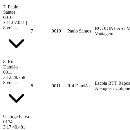
7.
Paulo
Santos
0010
|
3:11:07.021
|
8 voltas
RÓÓDINHAS / Ma
7
0010
Paulo Santos
Vantagem
8.
Rui
Damião
0011
|
3:12:28.758
|
8 voltas
Escola BTT Rapos
8
0011
Rui Damião
Alenquer / Colipn
9.
Jorge Paiva
0174
|
3:17:40.481
|