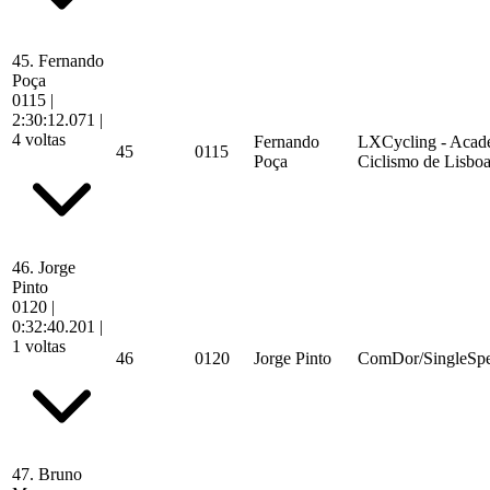
45.
Fernando
Poça
0115
|
2:30:12.071
|
4 voltas
Fernando
LXCycling - Acad
45
0115
Poça
Ciclismo de Lisbo
46.
Jorge
Pinto
0120
|
0:32:40.201
|
1 voltas
46
0120
Jorge Pinto
ComDor/SingleSp
47.
Bruno