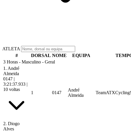
ATLETA
#
DORSAL
NOME
EQUIPA
TEMP
3 Horas - Masculino - Geral
1.
André
Almeida
0147
|
3:21:37.933
|
10 voltas
André
1
0147
TeamATXCyclingS
Almeida
2.
Diogo
Alves