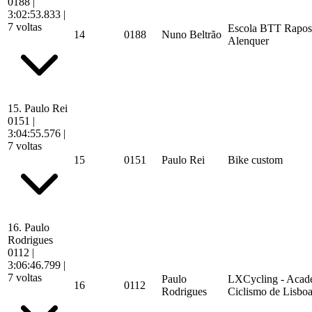
0188
|
3:02:53.833
|
7 voltas
Escola BTT Rapos
14
0188
Nuno Beltrão
Alenquer
15.
Paulo Rei
0151
|
3:04:55.576
|
7 voltas
15
0151
Paulo Rei
Bike custom
16.
Paulo
Rodrigues
0112
|
3:06:46.799
|
7 voltas
Paulo
LXCycling - Acad
16
0112
Rodrigues
Ciclismo de Lisbo