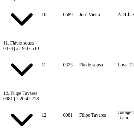
10
0589
José Vieira
ADI-Í
11.
Flávio sousa
0373
|
2:19:47.510
11
0373
Flávio sousa
Love Til
12.
Filipe Tavares
0081
|
2:20:42.758
Garagem
12
0081
Filipe Tavares
Team