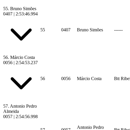
55.
Bruno Simões
0407
|
2:53:46.994
55
0407
Bruno Simões
------
56.
Márcio Costa
0056
|
2:54:53.237
56
0056
Márcio Costa
Btt Ribe
57.
Antonio Pedro
Almeida
0057
|
2:54:56.998
Antonio Pedro
57
0057
Btt Ribe