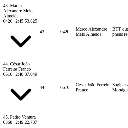
43.
Marco
Alexandre Melo
Almeida
0420
|
2:45:53.825
Marco Alexandre
BTT quar
43
0420
Melo Almeida
pneus re
44.
César João
Ferreira Franco
0610
|
2:48:37.049
César João Ferreira
Sagiper
44
0610
Franco
Mortágu
45.
Pedro Ventura
0368
|
2:49:22.737