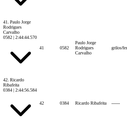
41.
Paulo Jorge
Rodrigues
Carvalho
0582
|
2:44:44.570
Paulo Jorge
41
0582
Rodrigues
grilos/fe
Carvalho
42.
Ricardo
Ribafeita
0384
|
2:44:56.584
42
0384
Ricardo Ribafeita
------