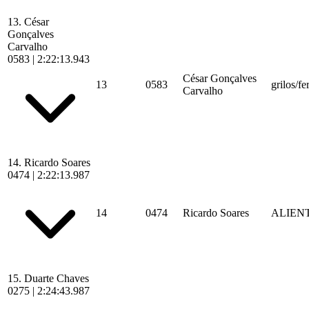
13.
César
Gonçalves
Carvalho
0583
|
2:22:13.943
César Gonçalves
13
0583
grilos/fe
Carvalho
14.
Ricardo Soares
0474
|
2:22:13.987
14
0474
Ricardo Soares
ALIEN
15.
Duarte Chaves
0275
|
2:24:43.987