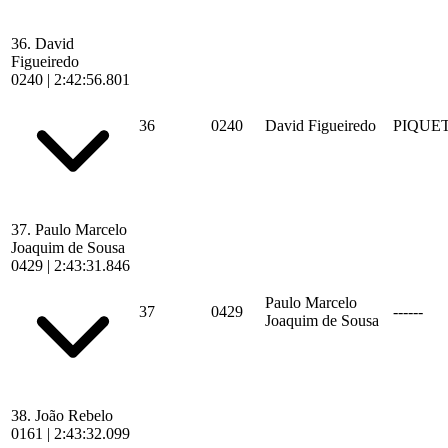
36.
David
Figueiredo
0240
|
2:42:56.801
36
0240
David Figueiredo
PIQUE
37.
Paulo Marcelo
Joaquim de Sousa
0429
|
2:43:31.846
Paulo Marcelo
37
0429
------
Joaquim de Sousa
38.
João Rebelo
0161
|
2:43:32.099