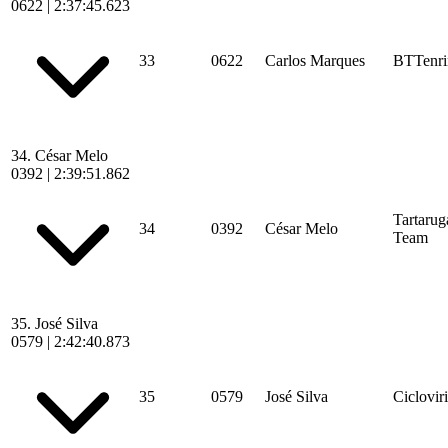
0622
|
2:37:45.623
33
0622
Carlos Marques
BTTenri
34.
César Melo
0392
|
2:39:51.862
Tartarug
34
0392
César Melo
Team
35.
José Silva
0579
|
2:42:40.873
35
0579
José Silva
Ciclovir