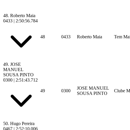
48.
Roberto Maia
0433
|
2:50:56.784
48
0433
Roberto Maia
Tem Ma
49.
JOSE
MANUEL
SOUSA PINTO
0300
|
2:51:43.712
JOSE MANUEL
49
0300
Clube M
SOUSA PINTO
50.
Hugo Pereira
0467
|
2:52:10.006