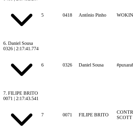
5
0418
António Pinho
WOKI
6.
Daniel Sousa
0326
|
2:17:41.774
6
0326
Daniel Sousa
#puxara
7.
FILIPE BRITO
0071
|
2:17:43.541
CONTR
7
0071
FILIPE BRITO
SCOTT