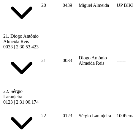
20
0439
Miguel Almeida
UP BI
21.
Diogo António
Almeida Reis
0033
|
2:30:53.423
Diogo António
21
0033
------
Almeida Reis
22.
Sérgio
Laranjeira
0123
|
2:31:00.174
22
0123
Sérgio Laranjeira
100Pern