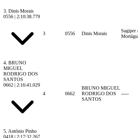
3.
Dinis Morais
0556
|
2:10:38.779
Sagiper
3
0556
Dinis Morais
Mortágu
4.
BRUNO
MIGUEL
RODRIGO DOS
SANTOS
0662
|
2:16:41.029
BRUNO MIGUEL
4
0662
RODRIGO DOS
-----
SANTOS
5.
António Pinho
0418
|
2:17:32.267