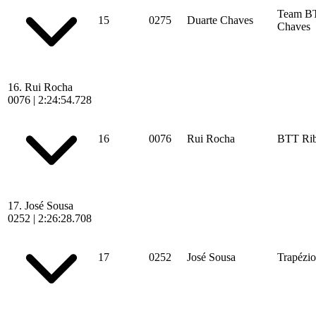
Team BT
15
0275
Duarte Chaves
Chaves
16.
Rui Rocha
0076
|
2:24:54.728
16
0076
Rui Rocha
BTT Rib
17.
José Sousa
0252
|
2:26:28.708
17
0252
José Sousa
Trapézio