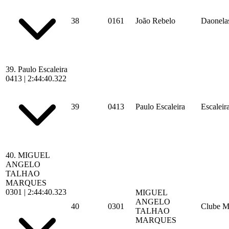
38
0161
João Rebelo
Daonelas
39.
Paulo Escaleira
0413
|
2:44:40.322
39
0413
Paulo Escaleira
Escaleir
40.
MIGUEL
ANGELO
TALHAO
MARQUES
0301
|
2:44:40.323
MIGUEL
ANGELO
40
0301
Clube M
TALHAO
MARQUES