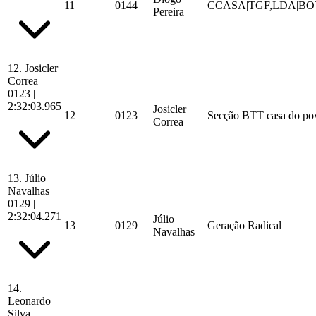
11
0144
CCASA|TGF,LDA|BO
Pereira
12.
Josicler
Correa
0123
|
2:32:03.965
Josicler
12
0123
Secção BTT casa do pov
Correa
13.
Júlio
Navalhas
0129
|
2:32:04.271
Júlio
13
0129
Geração Radical
Navalhas
14.
Leonardo
Silva