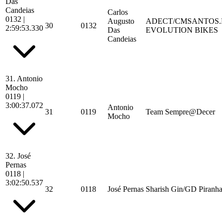
Das
Candeias
Carlos
0132
|
Augusto
ADECT/CMSANTOS.
30
0132
2:59:53.330
Das
EVOLUTION BIKES
Candeias
31.
Antonio
Mocho
0119
|
3:00:37.072
Antonio
31
0119
Team Sempre@Decer
Mocho
32.
José
Pernas
0118
|
3:02:50.537
32
0118
José Pernas
Sharish Gin/GD Piranha