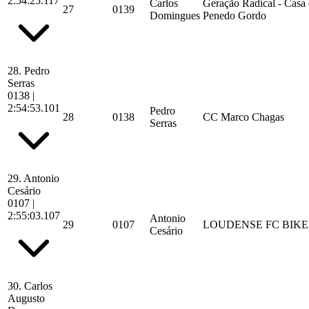
2:54:25.117
Carlos
Geração Radical - Casa
27
0139
Domingues
Penedo Gordo
28.
Pedro
Serras
0138
|
2:54:53.101
Pedro
28
0138
CC Marco Chagas
Serras
29.
Antonio
Cesário
0107
|
2:55:03.107
Antonio
29
0107
LOUDENSE FC BIK
Cesário
30.
Carlos
Augusto