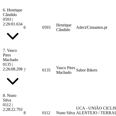
6.
Henrique
Cândido
0593
|
2:26:01.634
Henrique
6
0593
Adect/Cmsantos.pt
Cândido
7.
Vasco
Pires
Machado
0135
|
Vasco Pires
2:26:08.298
7
0135
Sabor Bikers
Machado
8.
Nuno
Silva
0112
|
UCA - UNIÃO CICL
2:28:22.793
8
0112
Nuno Silva
ALENTEJO / TERRA