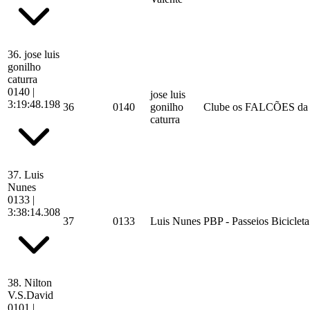
36.
jose luis
gonilho
caturra
0140
|
jose luis
3:19:48.198
36
0140
gonilho
Clube os FALCÕES d
caturra
37.
Luis
Nunes
0133
|
3:38:14.308
37
0133
Luis Nunes
PBP - Passeios Biciclet
38.
Nilton
V.S.David
0101
|