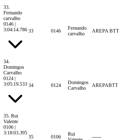
33.
Fernando
carvalho
0146
|
Fernando
3:04:14.786
33
0146
AREPA BTT
carvalho
34.
Domingos
Carvalho
0124
|
Domingos
3:05:19.533
34
0124
AREPABTT
Carvalho
35.
Rui
Valente
0106
|
3:18:03.395
Rui
35
0106
------
Valente