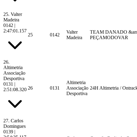
25.
Valter
Madeira
0142
|
2:47:01.157
Valter
TEAM DANADO &am
25
0142
Madeira
PEÇAMODOVAR
26.
Altimetria
Associação
Desportiva
Altimetria
0131
|
26
0131
Associação
24H Altimetria / Ontrac
2:51:08.320
Desportiva
27.
Carlos
Domingues
0139
|